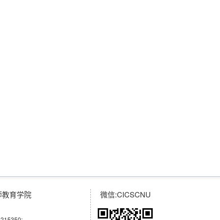
师教育学院
微信:CICSCNU
215350;