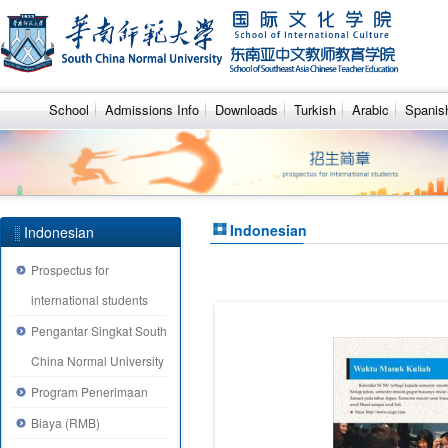
School
Admissions Info
Downloads
Turkish
Arabic
Spanis
Indonesian
Indonesian
Prospectus for
international students
Pengantar Singkat South
China Normal University
Program Penerimaan
Biaya (RMB)