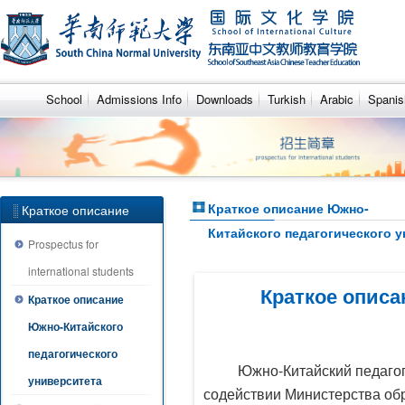
School
Admissions Info
Downloads
Turkish
Arabic
Spanis
Краткое описание Южно-
Краткое описание
Китайского педагогического 
Южно-Китайского
Prospectus for
педагогического
international students
Краткое описа
университета
Краткое описание
Южно-Китайского
педагогического
Южно-Китайский педагог
университета
содействии Министерства обр