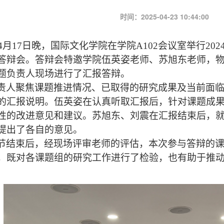
时间：2025-04-23 10:44:00
年4月17日晚，国际文化学院在学院A102会议室举行202
答辩会。
答辩会特邀
学院伍英姿
老师
、苏旭东老师
，
题负责人
现场进行了汇报答辩。
责人
聚焦课题推进
情况
、已取得的研究成果及当前面
的
汇报
说明。伍英姿在认真听取汇报后，针对课题成
性的改进意见和建议。苏旭东
、
刘
震
在汇报结束后，
提出了
各自
的意见
。
节结束后，经现场评审
老师的
评估，本次参与答辩的
，
既
对
各
课题组
的研究工作进行了检验
，也
有助于推