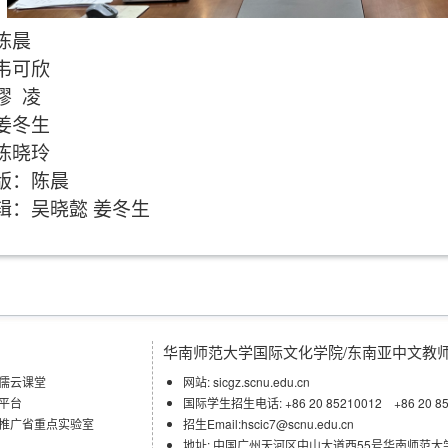
陈晨
韦可欣
缪
凌
姜冬生
陈晓玲
版：陈晨
辑：
吴晓懿
姜冬生
华南师范大学国际文化学院/东南亚中文教
儒云课堂
网站: sicgz.scnu.edu.cn
平台
国际学生招生电话: +86 20 85210012 +86 20 85
推广省重点实验室
招生Email:hscic7@scnu.edu.cn
地址: 中国广州天河区中山大道西55号华南师范