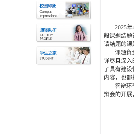
2025
般课题结题
请结题的
课
课题
负
详尽且深入
了具有建设
内容
，也
都
答辩环
辩会的开展