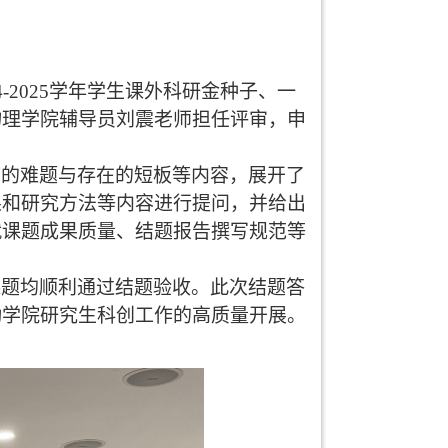
4-2025学年学生课外科研金种子
、
一
物理学院辅导员
刘
震
老师
担任评审，申
临的难题与
存在
的短板
等内容
，展开了
果和研究方法等
内容进行提问
，并给出
就课题成果质量、结题报告撰写规范
等
课题均顺利通过结题验收。此次
结题答
动
学院研究生科创工作
的高质量开展
。